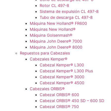
Rotor CL 497-8
Sistema de expulsión CL 497-8
Tubo de descarga CL 497-8
Máquina New Holland® FR600
Máquinas New Holland®
Máquina Golsenmash®
Máquina John Deere® 7000
Máquina John Deere® 8000
Repuestos para Cabezales
Cabezales Kemper®
Cabezal Kemper® L300
Cabezal Kemper® L300 Plus
Cabezal Kemper® 3000
Cabezal Kemper® 4500
Cabezales ORBIS®
Cabezal ORBIS® 600
Cabezal ORBIS® 450 SD – 600 SD
Cabezal ORBIS® 750