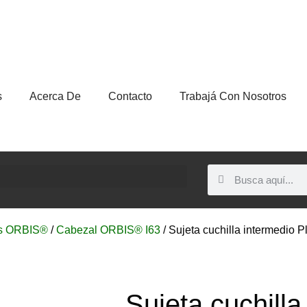
s
Acerca De
Contacto
Trabajá Con Nosotros
s ORBIS®
/
Cabezal ORBIS® I63
/ Sujeta cuchilla intermedio 
Sujeta cuchilla