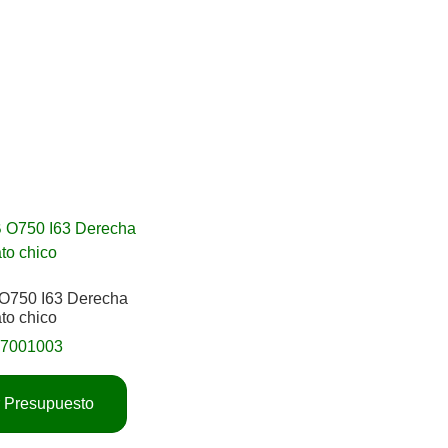
 O750 I63 Derecha
ato chico
17001003
ar Presupuesto