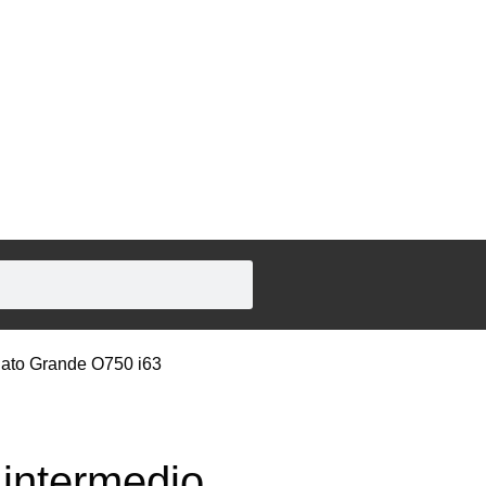
Plato Grande O750 i63
 intermedio