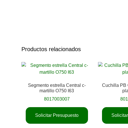
Productos relacionados
Segmento estrella Central c-
Cuchilla PB
martillo O750 I63
pl
8017003007
80
Solicitar Presupuesto
Solicit