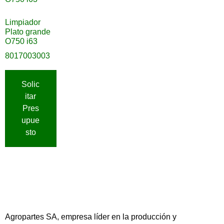
Limpiador
Plato grande
O750 i63
8017003003
Solic
itar
Pres
upue
sto
Agropartes SA, empresa líder en la producción y