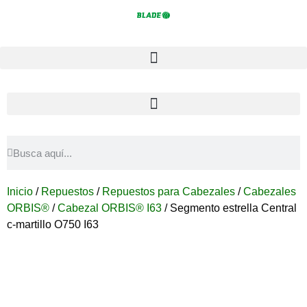
Inicio
/
Repuestos
/
Repuestos para Cabezales
/
Cabezales
ORBIS®
/
Cabezal ORBIS® I63
/ Segmento estrella Central
c-martillo O750 I63