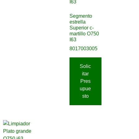
Segmento
estrella
Superior c-
martillo O750
I63
8017003005
Solic
itar
Pres
upue
sto