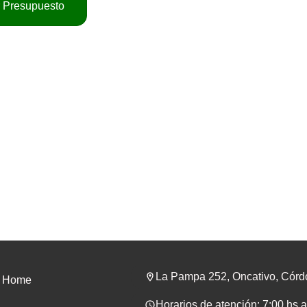
ar Presupuesto
La Pampa 252, Oncativo, Cór
Home
Horarios de atención: 7:00 hs 