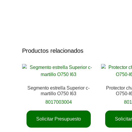
Productos relacionados
Segmento estrella Superior c-
Protector ch
martillo O750 I63
O750-I6
8017003004
80
Solicitar Presupuesto
Solicit