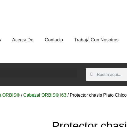
s
Acerca De
Contacto
Trabajá Con Nosotros
s ORBIS®
/
Cabezal ORBIS® I63
/ Protector chasis Plato Chic
Protector chasi