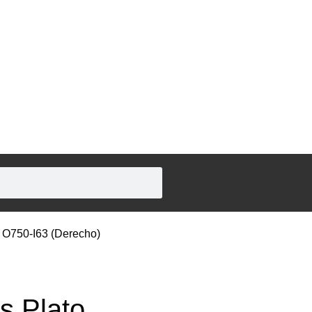
o O750-I63 (Derecho)
s Plato