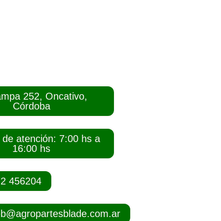
mpa 252, Oncativo,
Córdoba
 de atención: 7:00 hs a
16:00 hs
72 456204
b@agropartesblade.com.ar