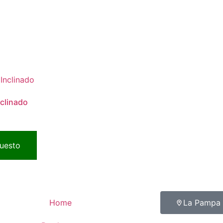
clinado
puesto
Home
La Pampa 