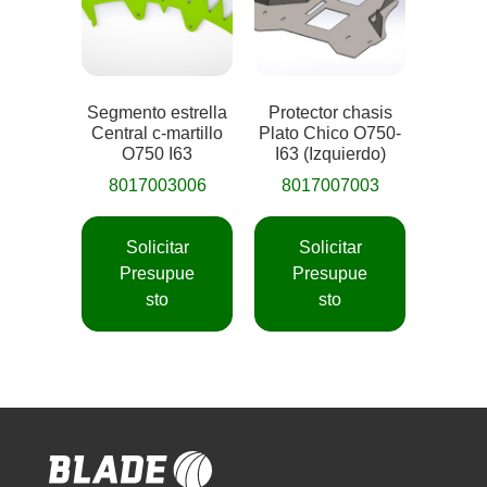
Segmento estrella
Protector chasis
Central c-martillo
Plato Chico O750-
O750 I63
I63 (Izquierdo)
8017003006
8017007003
Solicitar
Solicitar
Presupue
Presupue
sto
sto