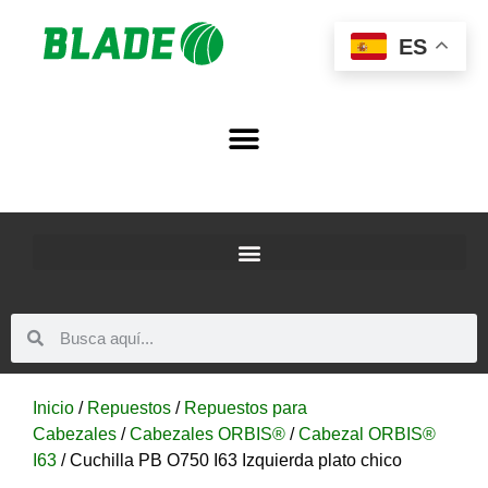
ES
Inicio
/
Repuestos
/
Repuestos para
Cabezales
/
Cabezales ORBIS®
/
Cabezal ORBIS®
I63
/ Cuchilla PB O750 I63 Izquierda plato chico