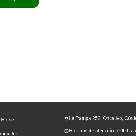
La Pampa 252, Oncativo, Cór
Home
Horarios de atención: 7:00 hs 
roductos