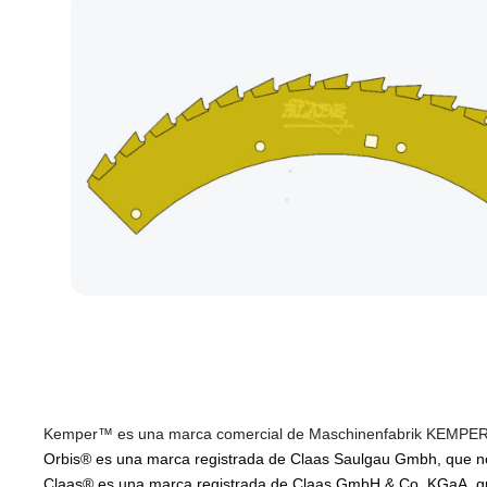
Kemper™ es una marca comercial de Maschinenfabrik KEMPER Gm
Orbis® es una marca registrada de Claas Saulgau Gmbh, que no f
Claas® es una marca registrada de Claas GmbH & Co. KGaA, que 